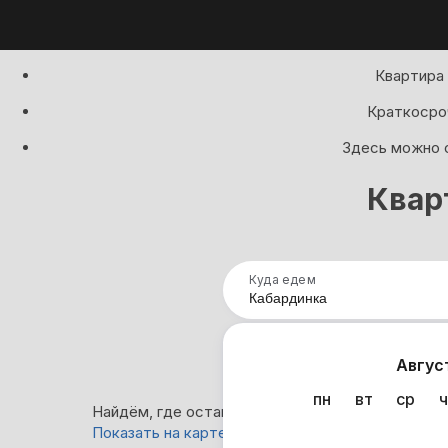
Квартира 
Краткосроч
Здесь можно с
Квар
Куда едем
Нап
Авгус
пн
вт
ср
ч
Найдём, где остановиться в Кабардинке: 503 в
Показать на карте