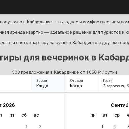
посуточно в Кабардинке — выгоднее и комфортнее, чем ном
ная аренда квартир — идеальное решение для туристов и к
дать и снять квартиру на сутки в Кабардинке и другом горо
тиры для вечеринок в Кабар
503 предложения в Кабардинке oт 1 650
₽
/ сутки
Заезд
Отъезд
Гости
Когда
Когда
2 взрослых,
б
ример
Санкт-Петербург
Москва
Сочи
Минск
Казань
Дагестан
Кисловодск
Аб
т 2026
Сентяб
Квартиры
Гостиницы
Дома
Частный сектор
т
пт
сб
вс
пн
вт
ср
арианта
1
2
1
2