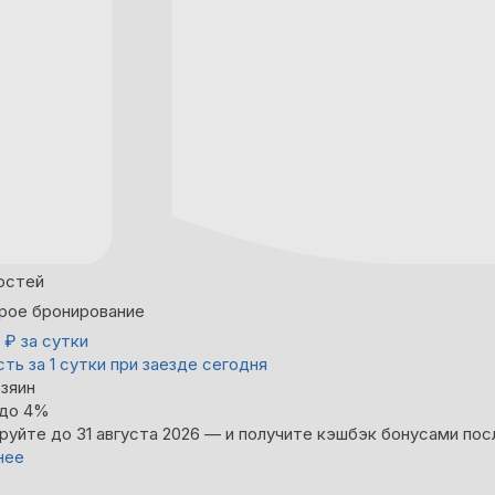
остей
рое бронирование
0
₽
за сутки
ть за 1 сутки при заезде сегодня
зяин
 до 4%
руйте до 31 августа 2026 — и получите кэшбэк бонусами пос
нее