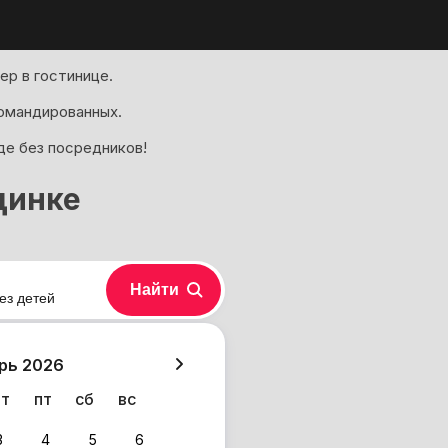
ер в гостинице.
омандированных.
де без посредников!
динке
Найти
ез детей
хазия
рь 2026
чт
пт
сб
вс
3
4
5
6