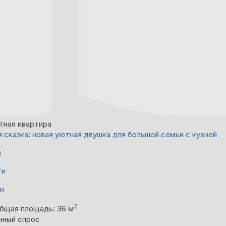
тная квартира
 сказка: новая уютная двушка для большой семьи с кухней
й
ти
ни
2
бщая площадь: 36 м
нный спрос