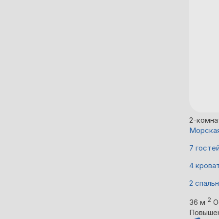
2-комна
Морская
7 госте
4 крова
2 спаль
2
36 м
О
Повыше