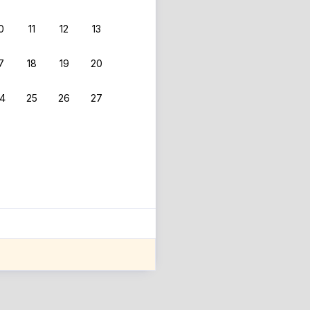
0
11
12
13
7
18
19
20
4
25
26
27
ле оценки проживания.