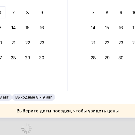
 до 30% за бронь
6
7
8
9
7
8
9
1
бонусами
ценки проживания
3
14
15
16
14
15
16
1
йте быстрое бронирование
0
21
22
23
21
22
23
2
ное подтверждение брони без ожидания ответа от хозяина
7
28
29
30
28
29
30
зяин
 до 4%
руйте до 31 августа 2026 — и получите кэшбэк бонусами пос
нее
8 авг
Выходные 8 - 9 авг
Выберите даты поездки, чтобы увидеть цены