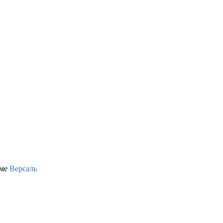
оме
Версаль